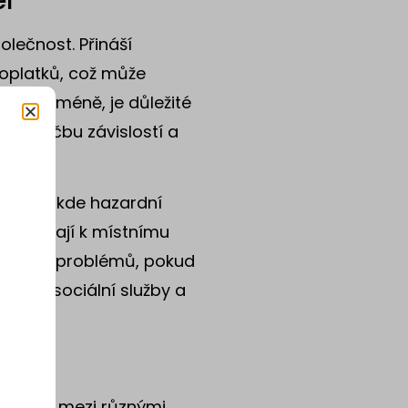
er
lečnost. Přináší
poplatků, což může
tví. Nicméně, je důležité
ů na léčbu závislostí a
itách, kde hazardní
přispívají k místnímu
iálních problémů, pokud
tlak na sociální služby a
ným.
 rozdíly mezi různými