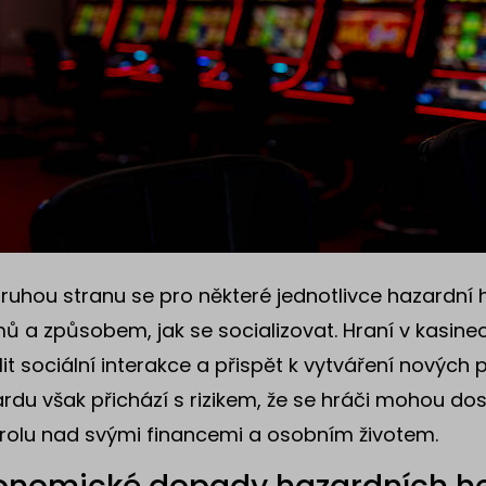
ruhou stranu se pro některé jednotlivce hazardní 
mů a způsobem, jak se socializovat. Hraní v kasin
lit sociální interakce a přispět k vytváření nových 
rdu však přichází s rizikem, že se hráči mohou dost
rolu nad svými financemi a osobním životem.