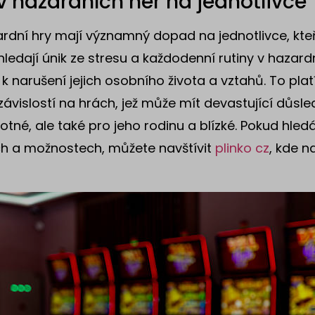
iv hazardních her na jednotlivce
rdní hry mají významný dopad na jednotlivce, kteří
 hledají únik ze stresu a každodenní rutiny v hazar
 k narušení jejich osobního života a vztahů. To plat
 závislostí na hrách, jež může mít devastující důsl
tné, ale také pro jeho rodinu a blízké. Pokud hle
h a možnostech, můžete navštívit
plinko cz
, kde n