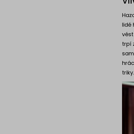
Vl
Haza
lidé
vést
trpí
samo
hrác
triky.