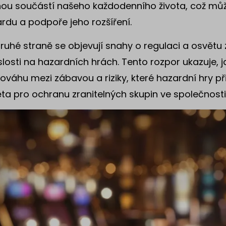
ou součástí našeho každodenního života, což můž
rdu a podpoře jeho rozšíření.
ruhé straně se objevují snahy o regulaci a osvět
slosti na hazardních hrách. Tento rozpor ukazuje, jak
ováhu mezi zábavou a riziky, které hazardní hry přin
ta pro ochranu zranitelných skupin ve společnosti