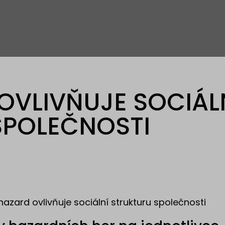
OVLIVŇUJE SOCIÁL
SPOLEČNOSTI
hazard ovlivňuje sociální strukturu společnosti