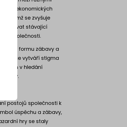
ích socioekonomických
her, čímž se zvyšuje
rohlubovat stávající
n ve společnosti.
mat jako formu zábavy a
ze. Tím se vytváří stigma
t lidem v hledání
rozdíly.
ání postojů společnosti k
symbol úspěchu a zábavy,
zardní hry se staly