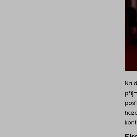
Na d
příj
posí
haza
kont