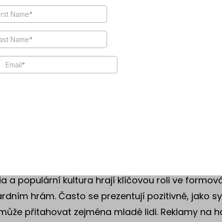
álními skupinami. Často se ukazuje, že lidé z nižš
ev mají větší tendenci se zapojovat do hazardních 
ch zranitelnost vůči závislosti. Tato situace může p
ální nerovnosti a vést k marginalizaci těchto skupi
ak, lidé z vyšších vrstev mohou hazardní hry vní
stice, což je odlišuje od těch, kteří hazardují z nou
m závislosti na hazardních hrách, které může bráni
ebné pomoci a podpory, což dále posiluje sociální 
iv médií a kultury na hazard
a a populární kultura hrají klíčovou roli ve formov
rdním hrám. Často se prezentují pozitivně, jako 
může přitahovat zejména mladé lidi. Reklamy na ha