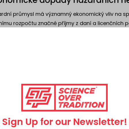
onomické dopady hazardních h
rdní průmysl má významný ekonomický vliv na spo
nímu rozpočtu značné příjmy z daní a licenčních 
orovat veřejné služby, jako je školství a zdravotnic
it, jaké náklady s sebou hazard nese, včetně výdaj
ty produktivity.
omické dopady se také projevují v místních komun
zení vytvářejí pracovní místa. Tato pracovní místa 
odářství, avšak mohou rovněž zvyšovat riziko soc
 utrácejí více, než si mohou dovolit. Tím se zvyšuje 
skové organizace, které se snaží pomáhat postiže
ciální stratifikace a hazard
Sign Up for our Newsletter!
rdní hry mohou také ovlivnit sociální stratifikaci a