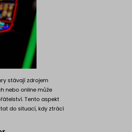
hry stávají zdrojem
ech nebo online může
přátelství. Tento aspekt
at do situací, kdy ztrácí