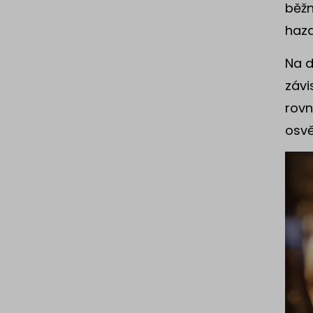
běžn
haza
Na d
závi
rovn
osvě