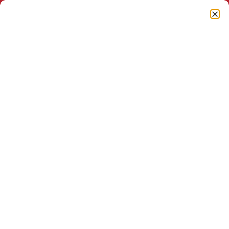
BANKROLL IDARƏÇILIYI
ÜÇÜN PINCO CASINO