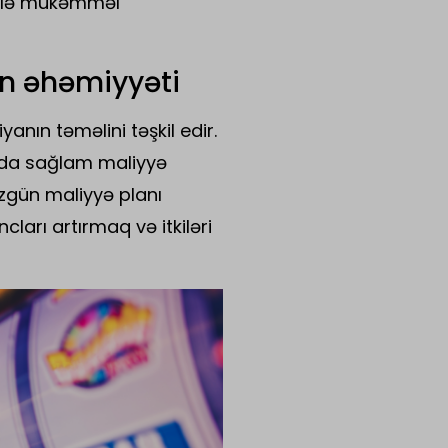
t ilə mükəmməl
in əhəmiyyəti
anın təməlini təşkil edir.
anda sağlam maliyyə
üzgün maliyyə planı
ları artırmaq və itkiləri