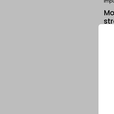
impu
Mo
st
Most
imka
vəsa
yaxş
edir.
Eyni
bu d
isti
şəki
isti