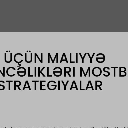
 ÜÇÜN MALIYYƏ
INCƏLIKLƏRI MOSTB
TRATEGIYALAR