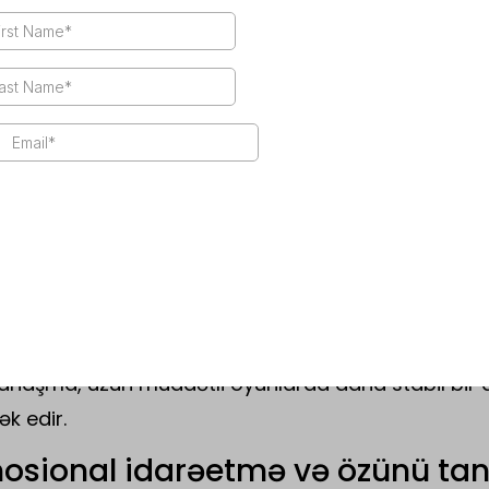
sklərin idarə edilməsi
bir gamblerin qarşılaşdığı risklər var. Risklərin düz
lərinin qarşısını almaq üçün vacibdir. Oyunçular, risklə
yə səbəb ola biləcək oyunlara dair məlumatlı olmalıdı
tegiyasını dəyişdirmək və daha az riskli seçimlər e
.
 zamanda, gamblerlər, riskləri azaltmaq üçün müxtə
tegiyaların mixini istifadə edə bilərlər. Məsələn, b
kdə, itki riskini azaltmaq üçün qazancı bərabər ş
anaşma, uzun müddətli oyunlarda daha stabil bir
k edir.
osional idarəetmə və özünü ta