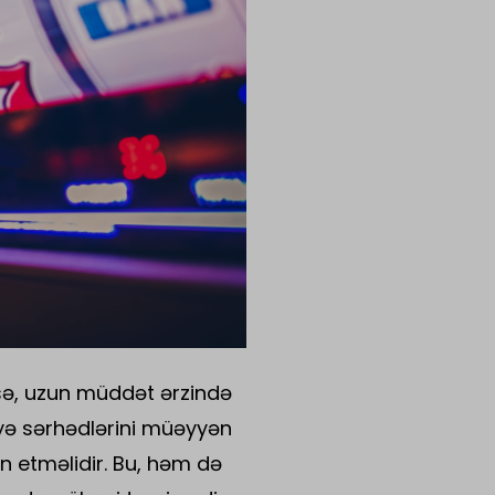
sə, uzun müddət ərzində
yə sərhədlərini müəyyən
 etməlidir. Bu, həm də