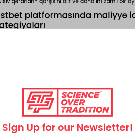
lsiv qərarların qarşısını alır və daha intizamlı bir o
stbet platformasında maliyyə i
rategiyaları
bet, gamblerlər üçün effektiv maliyyə idarəsi stra
n verən bir platformadır. Burada, istifadəçilər oyun
iti asanlıqla izləyə bilərlər. Bu izləmə, oyuncunun m
ı anlamasına və gələcəkdə daha məqsədyönlü qə
 zamanda, Mostbet-də xüsusi bonus və təşviq pro
a istifadəçilərin maliyyə idarəsini daha da asanlaş
fadə edərək, əlavə gəlir əldə etmək mümkündür, anca
ldə idarə etmək vacibdir. Bonuslar, oyuna əlavə moti
Sign Up for our Newsletter!
fadəçinin hələ də maliyyə hədəflərinə uyğun davran