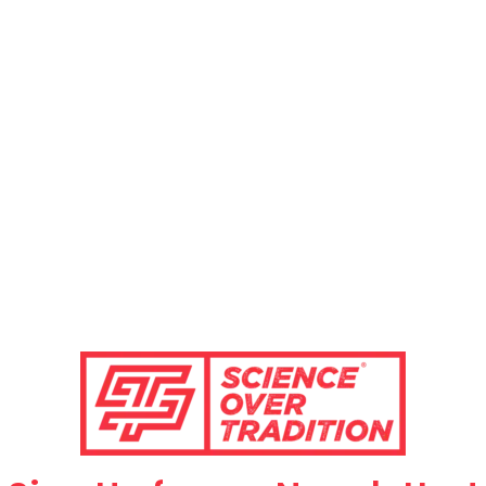
Daarnaast zijn er verschillende mentale
technieken die spelers kunnen toepassen
om hun focus en discipline te verbeteren.
Visualisatie en positieve affirmaties kunnen
helpen om een winnende mindset te creëren,
wat je prestaties aan de speeltafel kan
optimaliseren. Het ontwikkelen van een
sterke mentale houding kan het verschil
maken tussen winnen en verliezen.
De rol van bonussen en
promoties
Een andere manier om je winstkansen te
vergroten is door gebruik te maken van