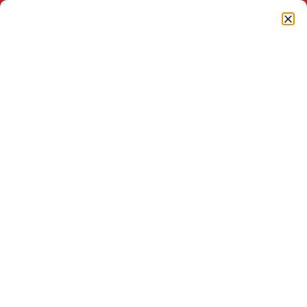
VERKEN DE VERBORGEN
GEHEIMEN VAN CASINO