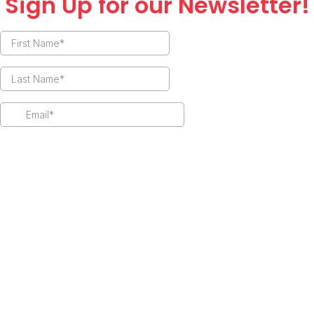
Sign Up for our Newsletter!
casinobonussen en promoties. Veel online
casino’s bieden aantrekkelijke bonussen aan
nieuwe en bestaande spelers, zoals
welkomstbonussen, gratis spins en
loyaliteitsprogramma’s. Door deze
aanbiedingen strategisch te gebruiken, kun
je je bankroll uitbreiden en meer kansen
krijgen om te spelen zonder extra kosten.
Het is echter belangrijk om de voorwaarden
van deze bonussen te begrijpen. Sommige
bonussen hebben inzetvereisten die je moet
vervullen voordat je je winsten kunt
opnemen. Zorg ervoor dat je goed