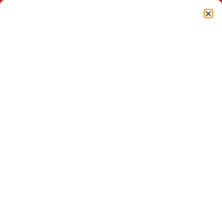
LÅS UPP HEMLIGHETERNA
BAKOM FRAMGÅNGSRIKT