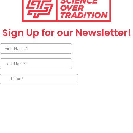
väärinkäsitykset
Yksi yleisimmistä myyteistä on usko, että
kasinopelit ovat puhtaasti onnea. Vaikka
Sign Up for our Newsletter!
onni on varmasti osa pelaamista, monissa
peleissä, kuten pokerissa ja blackjackissa,
taidolla on myös suuri merkitys. Pelaaminen
vaatii strategiaa ja kykyä lukea vastustajia,
mikä voi parantaa voittomahdollisuuksia
huomattavasti.
Lisäksi monet pelaajat uskovat, että suurten
voittojen jälkeen on paremmat
mahdollisuudet hävitä. Tämä myytti
perustuu niin sanottuun “kasinon edun”