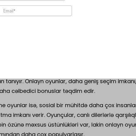
rıq, oyunun gedişatını dəyişdirmək imkanı təqdim 
lərində analitik düşünmək, oyunçunun zəif və güclü
q, nəticələrin proqnozlaşdırılmasında önəmli rol oy
 etməyə deyil, həm də oyun zamanı zövq almağa k
layn və offline oyunlar
yn oyunlar, müasir texnologiyanın imkanları sayəsin
bet kimi platformalar, istifadəçilərə evdə və ya i
n tanıyır. Onlayn oyunlar, daha geniş seçim imkan
aha cəlbedici bonuslar təqdim edir.
ine oyunlar isə, sosial bir mühitdə daha çox insanl
tma imkanı verir. Oyunçular, canlı dilerlərlə qarşılıql
tipin özünə məxsus üstünlükləri var, lakin onlayn oyun
mından daha çox populyarlaşır.