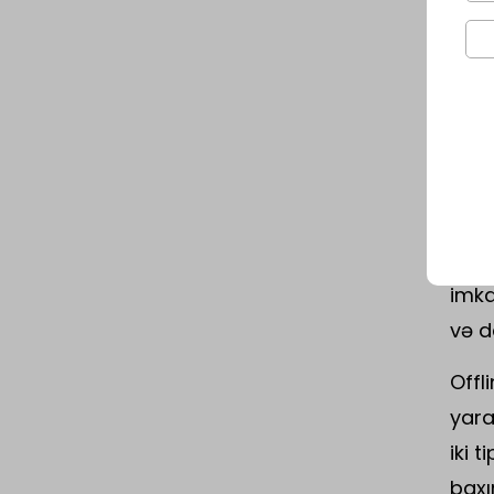
Baca
mərc
alma
əldə
On
Onla
Most
imka
və d
Offl
yara
iki 
baxı