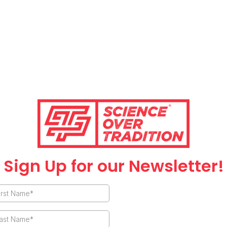
lar, tamamilə şansa əsaslanır. Bu cür oyunlarda, n
yən olunur və oyunçuların bacarıqlarından asılı o
çular, hər spin və ya fırlatma ilə böyük qazanclar ə
ın artırılması üçün bəzən strategiyalar tətbiq olu
ənilən olmur. Bu, oyunların həyəcanını artıran bir c
larını sınamaq üçün daha çox oynamağa meyllidirl
tində daha çox vaxt sərf etmələrinə səbəb olur.
carıq və strategiyanın əhəmiyyə
Sign Up for our Newsletter!
rıq, oyunlarda uğur qazanmağın mühüm amillərindən
n mərcləri və poker kimi oyunlarda, oyunçuların ba
unu birbaşa təsir edir. Təcrübəli oyunçular, qarşı 
istikaları analiz etmək və strategiyalar qurmaq kimi