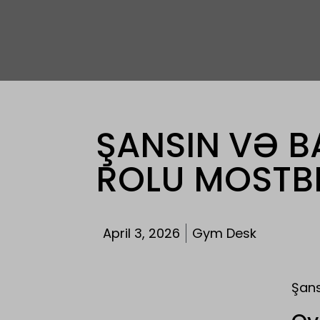
ŞANSIN VƏ B
ROLU MOSTBE
April 3, 2026
Gym Desk
Şans