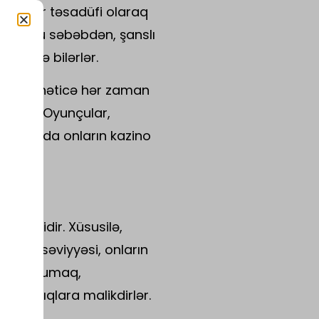
əticələr təsadüfi olaraq
lmur. Bu səbəbdən, şanslı
ldə edə bilərlər.
nsa da, nəticə hər zaman
əhətdir. Oyunçular,
ər, bu da onların kazino
ti
 biridir. Xüsusilə,
carıq səviyyəsi, onların
tərəfi oxumaq,
 bacarıqlara malikdirlər.