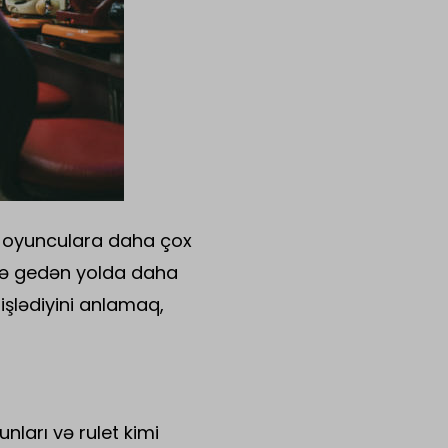
da oyunculara daha çox
yətə gedən yolda daha
 işlədiyini anlamaq,
ları və rulet kimi