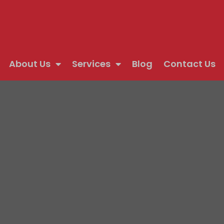
About Us
Services
Blog
Contact Us