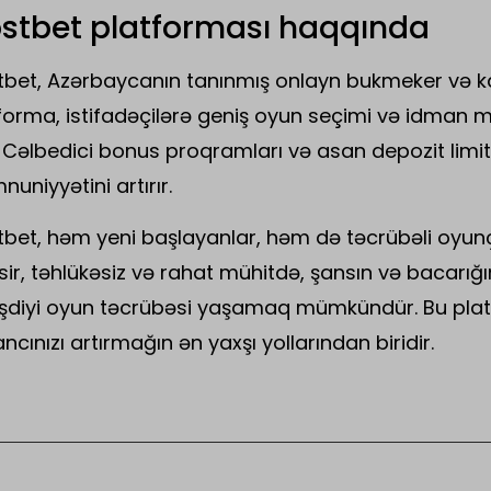
stbet platforması haqqında
bet, Azərbaycanın tanınmış onlayn bukmeker və ka
forma, istifadəçilərə geniş oyun seçimi və idman m
. Cəlbedici bonus proqramları və asan depozit limitl
uniyyətini artırır.
bet, həm yeni başlayanlar, həm də təcrübəli oyunç
ir, təhlükəsiz və rahat mühitdə, şansın və bacarığı
əşdiyi oyun təcrübəsi yaşamaq mümkündür. Bu pl
ncınızı artırmağın ən yaxşı yollarından biridir.