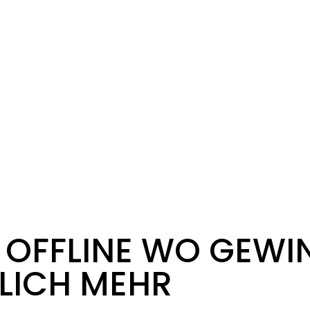
 OFFLINE WO GEWI
KLICH MEHR