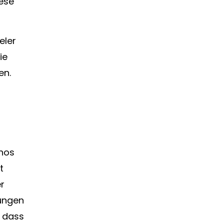
iese
eler
ie
en.
inos
t
er
gungen
, dass