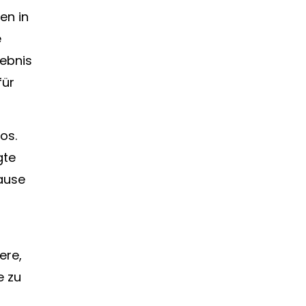
len in
e
ebnis
für
os.
gte
ause
t
ere,
e zu