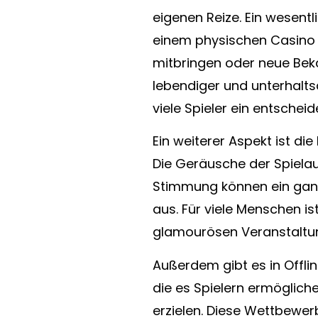
eigenen Reize. Ein wesentlic
einem physischen Casino m
mitbringen oder neue Bek
lebendiger und unterhalt
viele Spieler ein entscheid
Ein weiterer Aspekt ist d
Die Geräusche der Spiela
Stimmung können ein ganz
aus. Für viele Menschen ist
glamourösen Veranstaltu
Außerdem gibt es in Offli
die es Spielern ermöglic
erzielen. Diese Wettbewe