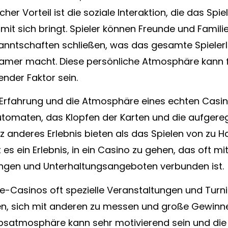
her Vorteil ist die soziale Interaktion, die das Spie
it sich bringt. Spieler können Freunde und Famili
anntschaften schließen, was das gesamte Spielerl
samer macht. Diese persönliche Atmosphäre kann 
ender Faktor sein.
ie Erfahrung und die Atmosphäre eines echten Casin
utomaten, das Klopfen der Karten und die aufgere
 anderes Erlebnis bieten als das Spielen von zu H
 es ein Erlebnis, in ein Casino zu gehen, das oft mi
ngen und Unterhaltungsangeboten verbunden ist.
ne-Casinos oft spezielle Veranstaltungen und Turni
hen, sich mit anderen zu messen und große Gewinn
rbsatmosphäre kann sehr motivierend sein und die