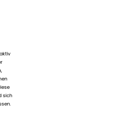
aktiv
er
,
nen
iese
d sich
ssen.