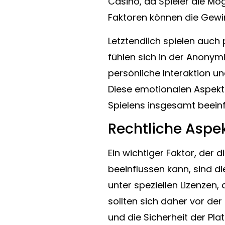
Casino, da Spieler die Mög
Faktoren können die Gewi
Letztendlich spielen auch 
fühlen sich in der Anonym
persönliche Interaktion 
Diese emotionalen Aspek
Spielens insgesamt beeinf
Rechtliche Aspek
Ein wichtiger Faktor, der
beeinflussen kann, sind di
unter speziellen Lizenzen, 
sollten sich daher vor de
und die Sicherheit der Pla