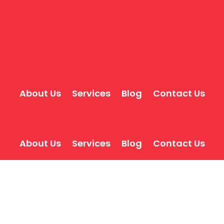
About Us
Services
Blog
Contact Us
About Us
Services
Blog
Contact Us