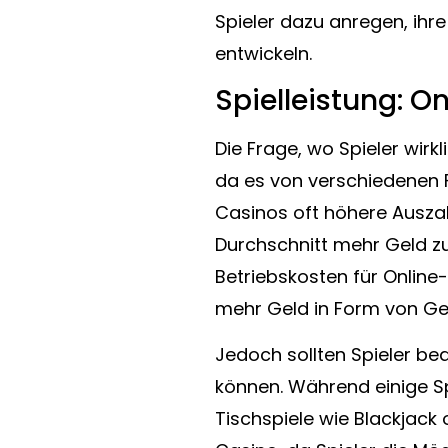
Spieler dazu anregen, ihr
entwickeln.
Spielleistung: On
Die Frage, wo Spieler wirk
da es von verschiedenen F
Casinos oft höhere Ausza
Durchschnitt mehr Geld zu
Betriebskosten für Online-
mehr Geld in Form von Ge
Jedoch sollten Spieler be
können. Während einige 
Tischspiele wie Blackjack