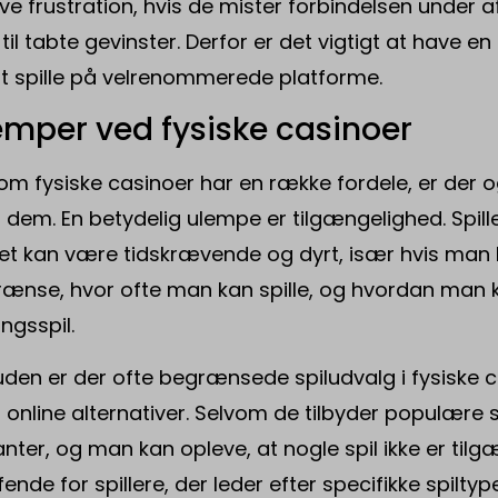
ve frustration, hvis de mister forbindelsen under af
 til tabte gevinster. Derfor er det vigtigt at have en
t spille på velrenommerede platforme.
emper ved fysiske casinoer
om fysiske casinoer har en række fordele, er der
dem. En betydelig ulempe er tilgængelighed. Spillere
ket kan være tidskrævende og dyrt, især hvis man 
ænse, hvor ofte man kan spille, og hvordan man 
ingsspil.
den er der ofte begrænsede spiludvalg i fysiske
online alternativer. Selvom de tilbyder populære 
anter, og man kan opleve, at nogle spil ikke er til
fende for spillere, der leder efter specifikke spiltyp