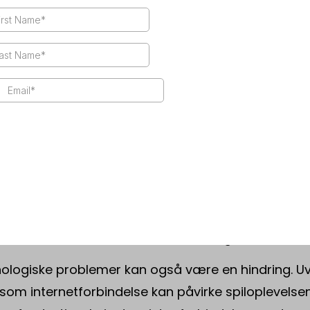
 om online casinoer har mange fordele, er der ogs
være opmærksomme på. En af de største ulemper 
ve den sociale interaktion, som fysiske casinoer ti
sætter muligheden for at møde andre og dele op
ere at opnå online. Dette kan føre til en følelse af 
piller alene.
dover er der bekymringer omkring sikkerhed og be
ne casinoer er sikre og regulerede, er der stadig nog
erne. Spillere bør altid være forsigtige og vælge c
mme og de nødvendige licenser. Det er vigtigt a
 sin research, inden man tilmelder sig et online ca
ologiske problemer kan også være en hindring. U
som internetforbindelse kan påvirke spiloplevelsen 