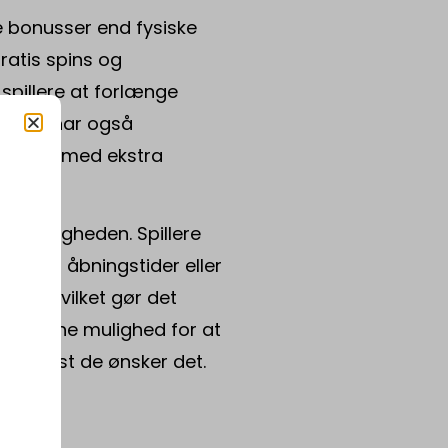
e bonusser end fysiske
ratis spins og
 spillere at forlænge
sinoer har også
pillere med ekstra
emmeligheden. Spillere
 sig om åbningstider eller
ede, hvilket gør det
 spillerne mulighed for at
som helst de ønsker det.