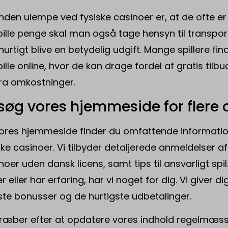
nden ulempe ved fysiske casinoer er, at de ofte e
pille penge skal man også tage hensyn til transpor
hurtigt blive en betydelig udgift. Mange spillere f
pille online, hvor de kan drage fordel af gratis til
ra omkostninger.
søg vores hjemmeside for flere 
ores hjemmeside finder du omfattende informati
ske casinoer. Vi tilbyder detaljerede anmeldelser a
noer uden dansk licens, samt tips til ansvarligt spi
er eller har erfaring, har vi noget for dig. Vi giver d
te bonusser og de hurtigste udbetalinger.
træber efter at opdatere vores indhold regelmæssi