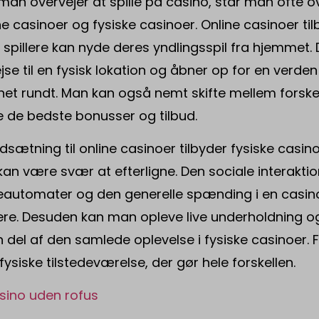
man overvejer at spille på casino, står man ofte o
ne casinoer og fysiske casinoer. Online casinoer ti
 spillere kan nyde deres yndlingsspil fra hjemmet. 
ejse til en fysisk lokation og åbner op for en verden
et rundt. Man kan også nemt skifte mellem forskel
e de bedste bonusser og tilbud.
dsætning til online casinoer tilbyder fysiske casi
kan være svær at efterligne. Den sociale interaktio
leautomater og den generelle spænding i en casin
lere. Desuden kan man opleve live underholdning o
n del af den samlede oplevelse i fysiske casinoer. F
fysiske tilstedeværelse, der gør hele forskellen.