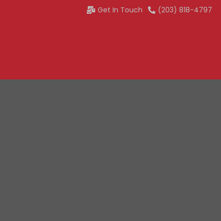
Get In Touch
(203) 818-4797