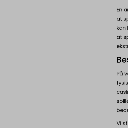
En a
at s
kan 
at s
ekst
Be
På v
fysi
casi
spill
beds
Vi s