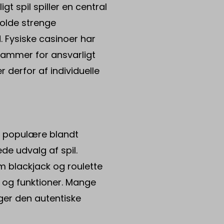
t spil spiller en central
holde strenge
d. Fysiske casinoer har
rammer for ansvarligt
 derfor af individuelle
m populære blandt
ede udvalg af spil.
om blackjack og roulette
 og funktioner. Mange
nger den autentiske