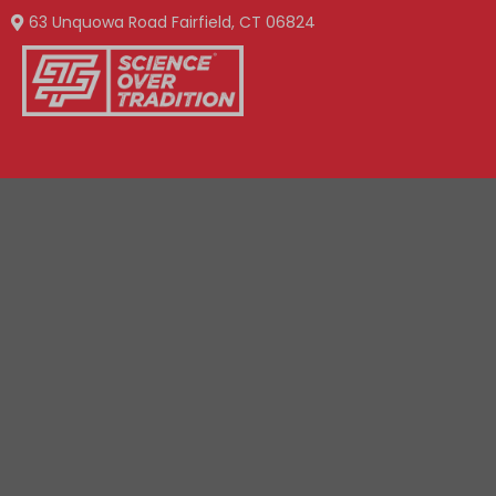
63 Unquowa Road Fairfield, CT 06824