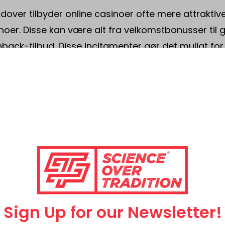
dover tilbyder online casinoer ofte mere attraktiv
noer. Disse kan være alt fra velkomstbonusser til g
back-tilbud. Disse incitamenter gør det muligt for
s spilletid og øge deres vinderchancer. Mange ca
litetsprogrammer, der belønner tilbagevendende s
ele.
nden væsentlig fordel ved online casinoer er bekv
spille, når det passer dem, uden at skulle bekymre
sport. Mange online casinoer er også mobiloptimer
gt at spille på smartphones og tablets. Dette giver
 deres yndlingsspil med sig overalt og spille, når 
emper ved online casinoer
Sign Up for our Newsletter!