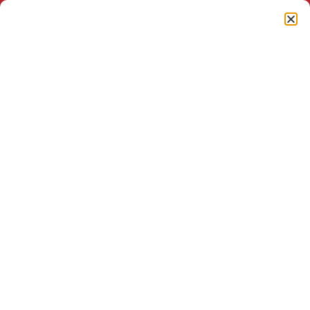
OPTIMALE STRATEGIEN FÜR
IHR CASINO-ABENTEUER EIN
FORTGESCHRITTENER