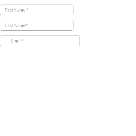
Los casinos de Singapur también son
conocidos por su enfoque en la seguridad y
el entretenimiento familiar. Con numerosas
opciones de juegos, así como actividades
para todas las edades, se han ganado un
lugar especial en el corazón de los turistas
que buscan una experiencia completa más
allá de las apuestas.