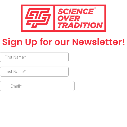
Responsabelt spil er en central del af enhver
casinostrategi. Det indebærer at være
opmærksom på ens spillevaner og at spille
for underholdning snarere end som en måde
Sign Up for our Newsletter!
at tjene penge på. Spillerne bør altid huske,
at casinoer er designet til at have en fordel,
hvilket gør det umuligt at garantere
gevinster.
Desuden anbefales det at tage pauser,
sætte tidsgrænser og undgå jagten på tab.
Ved at praktisere ansvarligt spil kan spillere
beskytte sig selv mod de negative
konsekvenser af overforbrug og sikre, at
deres spilleoplevelse forbliver sjov og