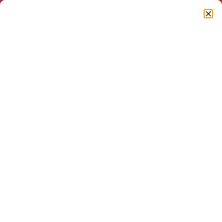
OPDAG HVORDAN
UNKNOWN FORVANDLER