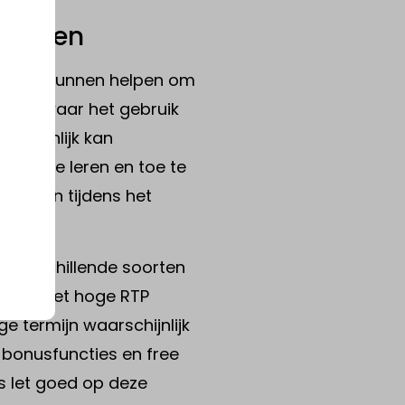
spellen
 spelers kunnen helpen om
jack, waar het gebruik
aanzienlijk kan
ieën te leren en toe te
esteren tijdens het
e verschillende soorten
asten met hoge RTP
e termijn waarschijnlijk
 bonusfuncties en free
us let goed op deze