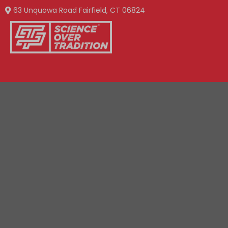
63 Unquowa Road Fairfield, CT 06824