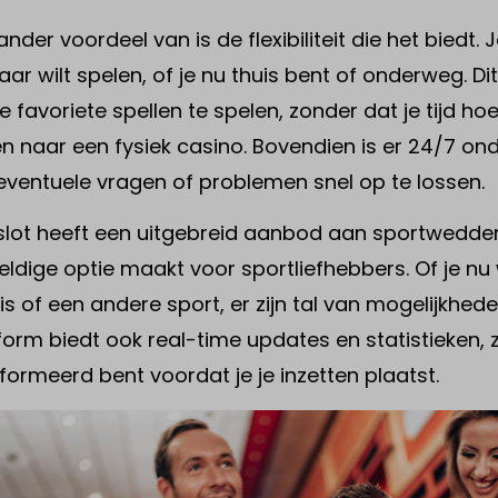
ander voordeel van is de flexibiliteit die het biedt
aar wilt spelen, of je nu thuis bent of onderweg. D
e favoriete spellen te spelen, zonder dat je tijd h
en naar een fysiek casino. Bovendien is er 24/7 o
ventuele vragen of problemen snel op te lossen.
slot heeft een uitgebreid aanbod aan sportwedd
ldige optie maakt voor sportliefhebbers. Of je nu
is of een andere sport, er zijn tal van mogelijkhed
form biedt ook real-time updates en statistieken, z
formeerd bent voordat je je inzetten plaatst.