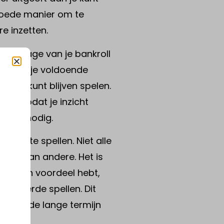
 goede manier om te
e inzetten.
ercentage van je bankroll
oor dat je voldoende
anger kunt blijven spelen.
den, zodat je inzicht
 waar nodig.
 juiste spellen. Niet alle
deel dan andere. Het is
ategisch voordeel hebt,
ebaseerde spellen. Dit
oll op de lange termijn