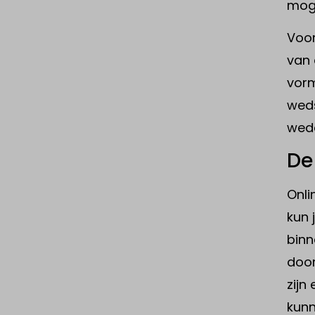
moge
Voor
van 
vorm
weds
wedd
De
Onli
kun 
binn
door
zijn
kunn