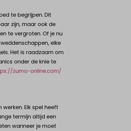
oed te begrijpen. Dit
baar zijn, maar ook de
en te vergroten. Of je nu
ortweddenschappen, elke
gels. Het is raadzaam om
anics onder de knie te
tps://zumo-online.com/
 werken. Elk spel heeft
nge termijn altijd een
 weten wanneer je moet