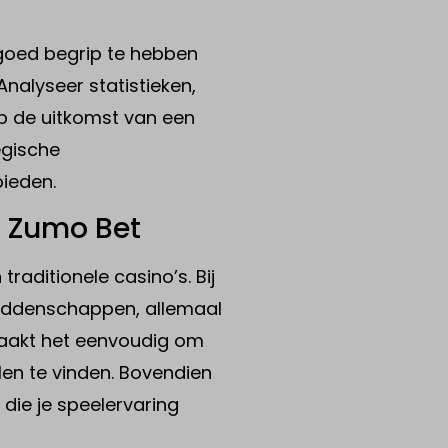
goed begrip te hebben
nalyseer statistieken,
op de uitkomst van een
egische
ieden.
j Zumo Bet
raditionele casino’s. Bij
weddenschappen, allemaal
 maakt het eenvoudig om
len te vinden. Bovendien
die je speelervaring