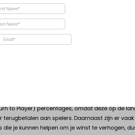
rategieën voor populaire casino
casinospel heeft zijn eigen unieke strategieën die
kansen te maximaliseren. Neem bijvoorbeeld black
basisstrategieën en kaarttelling de huisvoordelen 
inderen. Spelers die de tijd nemen om deze strateg
en, kunnen hun winstkansen vergroten en beter pr
en.
gokkasten draait het vooral om het begrijpen van d
asten en hun uitbetalingspercentages. Kies gokk
urn to Player) percentages, omdat deze op de lang
 terugbetalen aan spelers. Daarnaast zijn er vaak
s die je kunnen helpen om je winst te verhogen, d