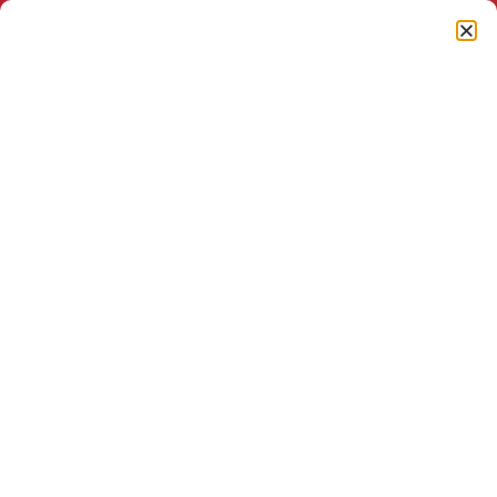
LA PSICOLOGÍA DETRÁS DE
LA ADICCIÓN AL JUEGO EN