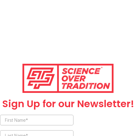
frecuentemente crean una sensación de
urgencia que lleva a los jugadores a hacer
apuestas más arriesgadas. La mentalidad
de “jugar solo una vez más” puede
convertirse en una espiral descendente,
donde el jugador se siente obligado a
recuperar lo perdido, creando un ciclo de
comportamiento compulsivo.
El acceso a plataformas de juego en línea
ha hecho que sea más fácil que nunca para
Sign Up for our Newsletter!
las personas apostar. La disponibilidad
constante de juegos en línea elimina las
barreras físicas que antes limitaban el