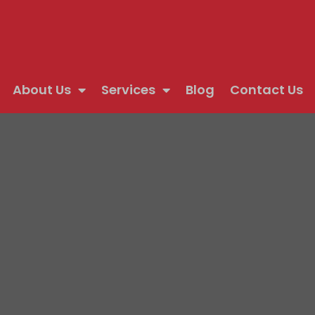
About Us
Services
Blog
Contact Us