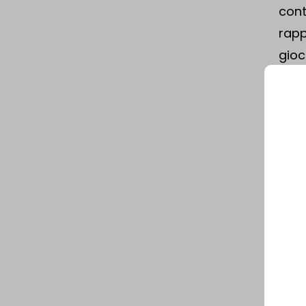
cont
rapp
gioc
Il 
Le c
loro
l’at
stes
vita
che 
gioc
Ques
priv