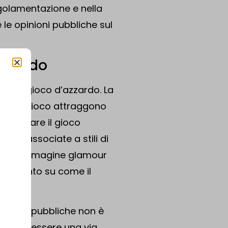
egolamentazione e nella
e opinioni pubbliche sul
’azzardo
ura del gioco d’azzardo. La
enti di gioco attraggono
egittimare il gioco
esso associate a stili di
ando un’immagine glamour
l’accento su come il
rità.
 figure pubbliche non è
o possa essere una via