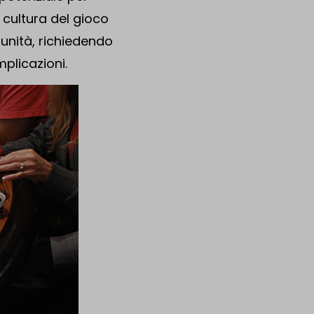
 cultura del gioco
unità, richiedendo
mplicazioni.