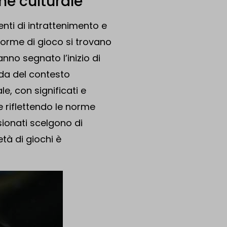
one culturale
enti di intrattenimento e
 forme di gioco si trovano
nno segnato l’inizio di
nda del contesto
e, con significati e
 riflettendo le norme
ssionati scelgono di
età di giochi è