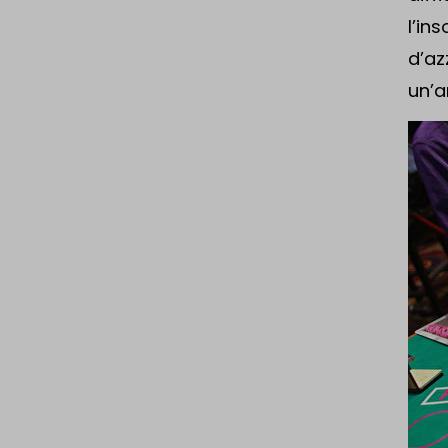
l’in
d’az
un’a