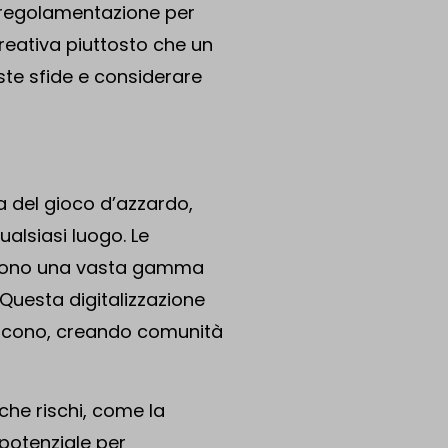
di regolamentazione per
creativa piuttosto che un
te sfide e considerare
a del gioco d’azzardo,
alsiasi luogo. Le
offrono una vasta gamma
Questa digitalizzazione
giscono, creando comunità
che rischi, come la
 potenziale per