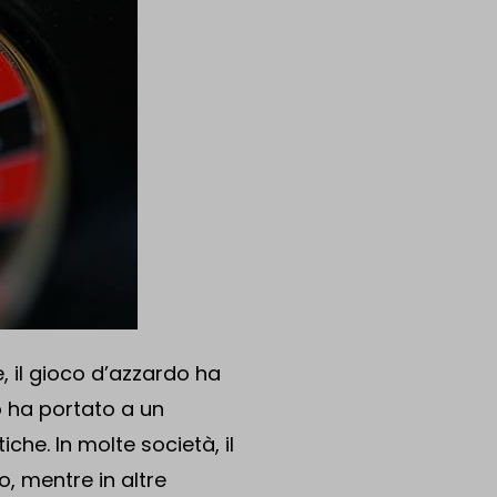
, il gioco d’azzardo ha
ò ha portato a un
he. In molte società, il
, mentre in altre